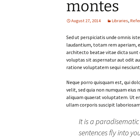
montes
August 27, 2014
Libraries
,
Refe
Sed ut perspiciatis unde omnis is
laudantium, totam rem aperiam, eaq
architecto beatae vitae dicta sun
voluptas sit aspernatur aut odit a
ratione voluptatem sequi nesciunt
Neque porro quisquam est, qui dolo
velit, sed quia non numquam eius
aliquam quaerat voluptatem. Ut e
ullam corporis suscipit laboriosam
It is a paradisematic
sentences fly into yo