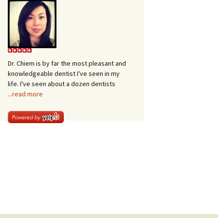
Dr. Chiem is by far the most pleasant and
knowledgeable dentist I've seen in my
life. I've seen about a dozen dentists
...read more