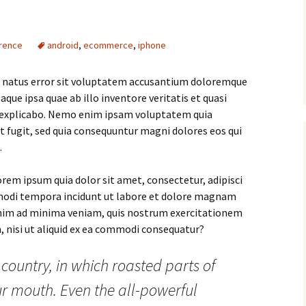
rence
android
,
ecommerce
,
iphone
te natus error sit voluptatem accusantium doloremque
ue ipsa quae ab illo inventore veritatis et quasi
t explicabo. Nemo enim ipsam voluptatem quia
ut fugit, sed quia consequuntur magni dolores eos qui
.
rem ipsum quia dolor sit amet, consectetur, adipisci
 modi tempora incidunt ut labore et dolore magnam
nim ad minima veniam, quis nostrum exercitationem
, nisi ut aliquid ex ea commodi consequatur?
 country, in which roasted parts of
ur mouth. Even the all-powerful