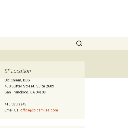
Search
for:
SF Location
Bic Chiem, DDS
450 Sutter Street, Suite 2609
San Francisco, CA 94108
415.989.3345
Email Us:
office@bicsmiles.com