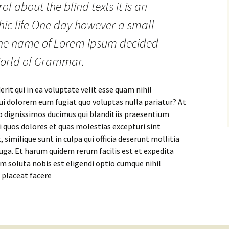
ol about the blind texts it is an
ic life One day however a small
y the name of Lorem Ipsum decided
 World of Grammar.
rit qui in ea voluptate velit esse quam nihil
ui dolorem eum fugiat quo voluptas nulla pariatur? At
o dignissimos ducimus qui blanditiis praesentium
 quos dolores et quas molestias excepturi sint
 similique sunt in culpa qui officia deserunt mollitia
uga. Et harum quidem rerum facilis est et expedita
m soluta nobis est eligendi optio cumque nihil
 placeat facere