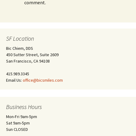
comment.
SF Location
Bic Chiem, DDS
450 Sutter Street, Suite 2609
San Francisco, CA 94108
415.989.3345
Email Us:
office@bicsmiles.com
Business Hours
Mon-Fri 9am-5pm
Sat 9am-5pm
Sun CLOSED