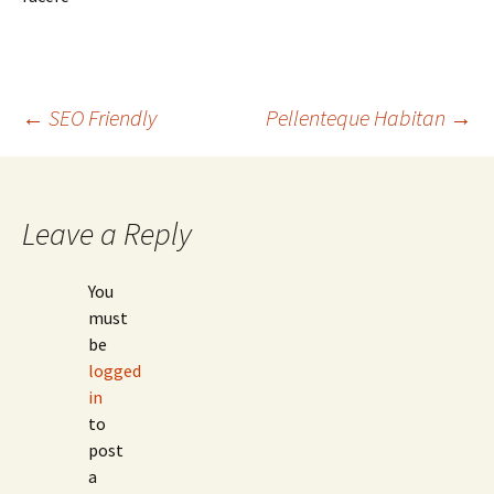
Post
←
SEO Friendly
Pellenteque Habitan
→
navigation
Leave a Reply
You
must
be
logged
in
to
post
a