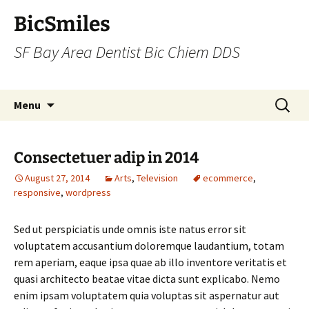
BicSmiles
SF Bay Area Dentist Bic Chiem DDS
Skip
Search
Menu
to
for:
content
Consectetuer adip in 2014
August 27, 2014
Arts
,
Television
ecommerce
,
responsive
,
wordpress
Sed ut perspiciatis unde omnis iste natus error sit
voluptatem accusantium doloremque laudantium, totam
rem aperiam, eaque ipsa quae ab illo inventore veritatis et
quasi architecto beatae vitae dicta sunt explicabo. Nemo
enim ipsam voluptatem quia voluptas sit aspernatur aut