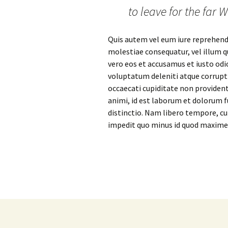
to leave for the far
Quis autem vel eum iure reprehende
molestiae consequatur, vel illum q
vero eos et accusamus et iusto odi
voluptatum deleniti atque corrupti
occaecati cupiditate non provident,
animi, id est laborum et dolorum f
distinctio. Nam libero tempore, cu
impedit quo minus id quod maxime
Post
navigation