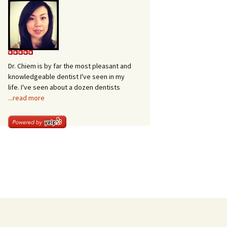
Dr. Chiem is by far the most pleasant and
knowledgeable dentist I've seen in my
life. I've seen about a dozen dentists
...read more