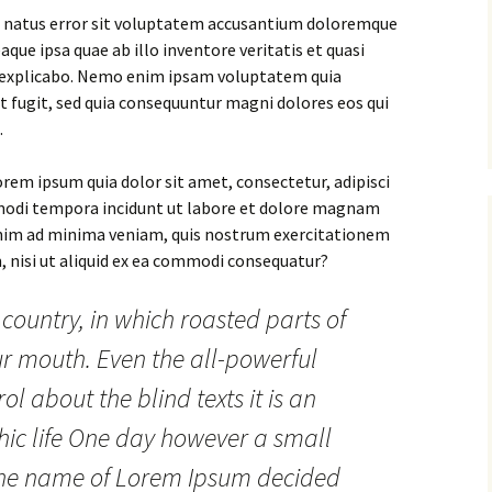
te natus error sit voluptatem accusantium doloremque
ue ipsa quae ab illo inventore veritatis et quasi
t explicabo. Nemo enim ipsam voluptatem quia
ut fugit, sed quia consequuntur magni dolores eos qui
.
rem ipsum quia dolor sit amet, consectetur, adipisci
 modi tempora incidunt ut labore et dolore magnam
nim ad minima veniam, quis nostrum exercitationem
, nisi ut aliquid ex ea commodi consequatur?
 country, in which roasted parts of
ur mouth. Even the all-powerful
ol about the blind texts it is an
ic life One day however a small
y the name of Lorem Ipsum decided