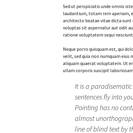
Sed ut perspiciatis unde omnis is
laudantium, totam rem aperiam, eaq
architecto beatae vitae dicta sun
voluptas sit aspernatur aut odit a
ratione voluptatem sequi nesciunt
Neque porro quisquam est, qui dolo
velit, sed quia non numquam eius
aliquam quaerat voluptatem. Ut e
ullam corporis suscipit laboriosam
It is a paradisematic
sentences fly into yo
Pointing has no contr
almost unorthograph
line of blind text b