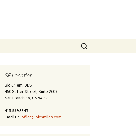
Search
for:
SF Location
Bic Chiem, DDS
450 Sutter Street, Suite 2609
San Francisco, CA 94108
415.989.3345
Email Us:
office@bicsmiles.com