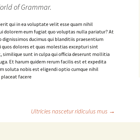
 World of Grammar.
rit qui in ea voluptate velit esse quam nihil
ui dolorem eum fugiat quo voluptas nulla pariatur? At
o dignissimos ducimus qui blanditiis praesentium
 quos dolores et quas molestias excepturi sint
 similique sunt in culpa qui officia deserunt mollitia
uga. Et harum quidem rerum facilis est et expedita
m soluta nobis est eligendi optio cumque nihil
 placeat facere
Ultricies nascetur ridiculus mus
→