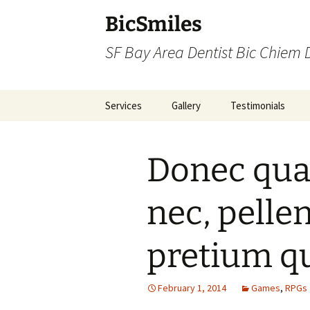
BicSmiles
SF Bay Area Dentist Bic Chiem
Skip
Services
Gallery
Testimonials
to
content
Donec quam
nec, pelle
pretium q
February 1, 2014
Games
,
RPGs