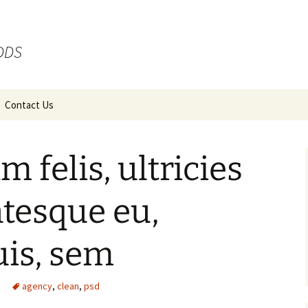
 DDS
Contact Us
 felis, ultricies
ntesque eu,
uis, sem
agency
,
clean
,
psd