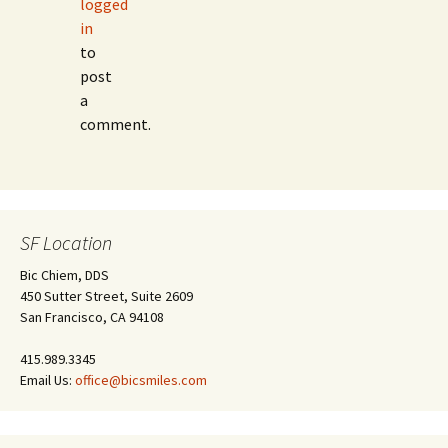
logged
in
to
post
a
comment.
SF Location
Bic Chiem, DDS
450 Sutter Street, Suite 2609
San Francisco, CA 94108
415.989.3345
Email Us:
office@bicsmiles.com