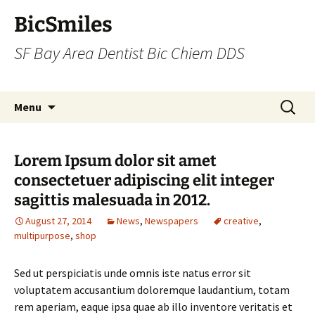
BicSmiles
SF Bay Area Dentist Bic Chiem DDS
Skip
Search
Menu
to
for:
content
Lorem Ipsum dolor sit amet
consectetuer adipiscing elit integer
sagittis malesuada in 2012.
August 27, 2014
News
,
Newspapers
creative
,
multipurpose
,
shop
Sed ut perspiciatis unde omnis iste natus error sit
voluptatem accusantium doloremque laudantium, totam
rem aperiam, eaque ipsa quae ab illo inventore veritatis et