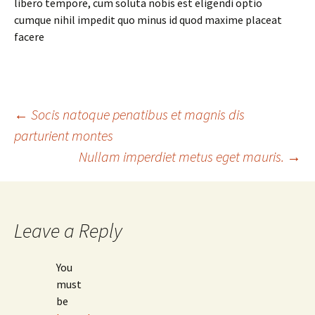
libero tempore, cum soluta nobis est eligendi optio
cumque nihil impedit quo minus id quod maxime placeat
facere
Post
←
Socis natoque penatibus et magnis dis
parturient montes
Nullam imperdiet metus eget mauris.
→
navigation
Leave a Reply
You
must
be