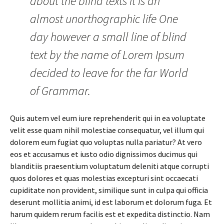
about the blind texts it is an
almost unorthographic life One
day however a small line of blind
text by the name of Lorem Ipsum
decided to leave for the far World
of Grammar.
Quis autem vel eum iure reprehenderit qui in ea voluptate
velit esse quam nihil molestiae consequatur, vel illum qui
dolorem eum fugiat quo voluptas nulla pariatur? At vero
eos et accusamus et iusto odio dignissimos ducimus qui
blanditiis praesentium voluptatum deleniti atque corrupti
quos dolores et quas molestias excepturi sint occaecati
cupiditate non provident, similique sunt in culpa qui officia
deserunt mollitia animi, id est laborum et dolorum fuga. Et
harum quidem rerum facilis est et expedita distinctio. Nam