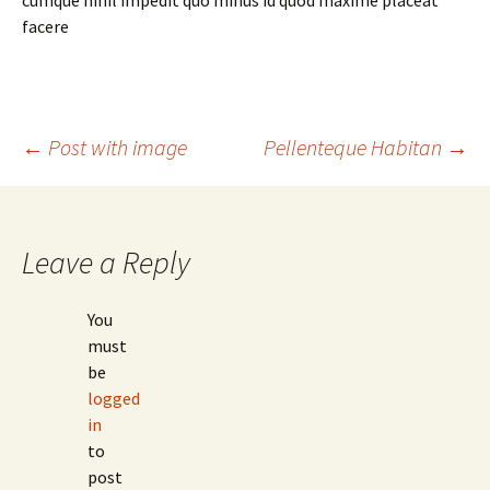
cumque nihil impedit quo minus id quod maxime placeat
facere
Post
←
Post with image
Pellenteque Habitan
→
navigation
Leave a Reply
You
must
be
logged
in
to
post