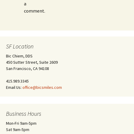
a
comment.
SF Location
Bic Chiem, DDS
450 Sutter Street, Suite 2609
San Francisco, CA 94108
415.989.3345
Email Us:
office@bicsmiles.com
Business Hours
Mon-Fri 9am-5pm
Sat 9am-5pm