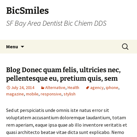
BicSmiles
SF Bay Area Dentist Bic Chiem DDS
Skip
Search
Menu
to
for:
content
Blog Donec quam felis, ultricies nec,
pellentesque eu, pretium quis, sem
July 24, 2014
Alternative
,
Health
agency
,
iphone
,
magazine
,
mobile
,
responsive
,
stylish
Sed ut perspiciatis unde omnis iste natus error sit
voluptatem accusantium doloremque laudantium, totam
rem aperiam, eaque ipsa quae ab illo inventore veritatis et
quasi architecto beatae vitae dicta sunt explicabo. Nemo