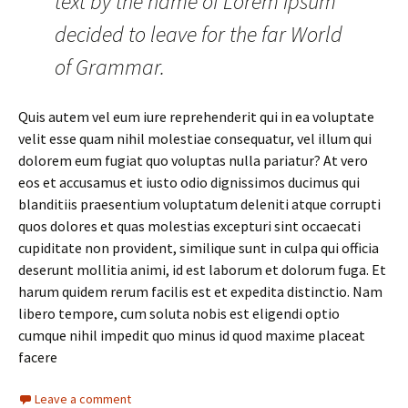
text by the name of Lorem Ipsum
decided to leave for the far World
of Grammar.
Quis autem vel eum iure reprehenderit qui in ea voluptate
velit esse quam nihil molestiae consequatur, vel illum qui
dolorem eum fugiat quo voluptas nulla pariatur? At vero
eos et accusamus et iusto odio dignissimos ducimus qui
blanditiis praesentium voluptatum deleniti atque corrupti
quos dolores et quas molestias excepturi sint occaecati
cupiditate non provident, similique sunt in culpa qui officia
deserunt mollitia animi, id est laborum et dolorum fuga. Et
harum quidem rerum facilis est et expedita distinctio. Nam
libero tempore, cum soluta nobis est eligendi optio
cumque nihil impedit quo minus id quod maxime placeat
facere
Leave a comment