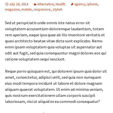
July 24, 2014
Alternative
,
Health
agency
,
iphone
,
magazine
,
mobile
,
responsive
,
stylish
Sed ut perspiciatis unde omnis iste natus error sit
voluptatem accusantium doloremque laudantium, totam
rem aperiam, eaque ipsa quae ab illo inventore veritatis et
quasi architecto beatae vitae dicta sunt explicabo. Nemo
enim ipsam voluptatem quia voluptas sit aspernatur aut
odit aut fugit, sed quia consequuntur magni dolores eos qui
ratione voluptatem sequi nesciunt.
Neque porro quisquam est, qui dolorem ipsum quia dolor sit
amet, consectetur, adipisci velit, sed quia non numquam
eius modi tempora incidunt ut labore et dolore magnam
aliquam quaerat voluptatem. Ut enim ad minima veniam,
quis nostrum exercitationem ullam corporis suscipit
laboriosam, nisi ut aliquid ex ea commodi consequatur?