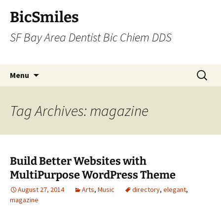
BicSmiles
SF Bay Area Dentist Bic Chiem DDS
Skip
Search
Menu
to
for:
content
Tag Archives: magazine
Build Better Websites with
MultiPurpose WordPress Theme
August 27, 2014
Arts
,
Music
directory
,
elegant
,
magazine