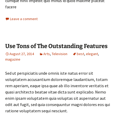
cumque nihil impedit quo minus id quod maxime placeat
facere
Leave a comment
Use Tons of The Outstanding Features
August 27, 2014
Arts
,
Television
best
,
elegant
,
magazine
Sed ut perspiciatis unde omnis iste natus error sit
voluptatem accusantium doloremque laudantium, totam
rem aperiam, eaque ipsa quae ab illo inventore veritatis et
quasi architecto beatae vitae dicta sunt explicabo. Nemo
enim ipsam voluptatem quia voluptas sit aspernatur aut
odit aut fugit, sed quia consequuntur magni dolores eos qui
ratione voluptatem sequi nesciunt.