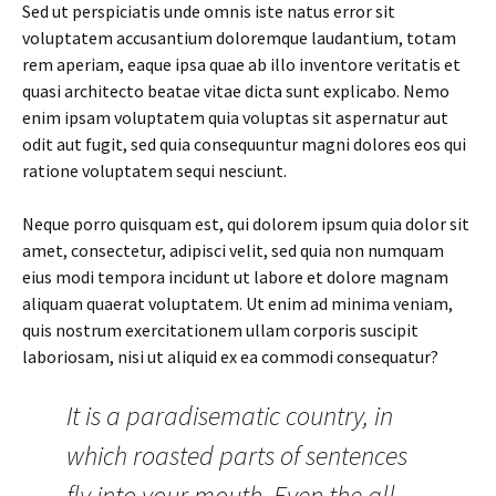
Sed ut perspiciatis unde omnis iste natus error sit
voluptatem accusantium doloremque laudantium, totam
rem aperiam, eaque ipsa quae ab illo inventore veritatis et
quasi architecto beatae vitae dicta sunt explicabo. Nemo
enim ipsam voluptatem quia voluptas sit aspernatur aut
odit aut fugit, sed quia consequuntur magni dolores eos qui
ratione voluptatem sequi nesciunt.
Neque porro quisquam est, qui dolorem ipsum quia dolor sit
amet, consectetur, adipisci velit, sed quia non numquam
eius modi tempora incidunt ut labore et dolore magnam
aliquam quaerat voluptatem. Ut enim ad minima veniam,
quis nostrum exercitationem ullam corporis suscipit
laboriosam, nisi ut aliquid ex ea commodi consequatur?
It is a paradisematic country, in
which roasted parts of sentences
fly into your mouth. Even the all-