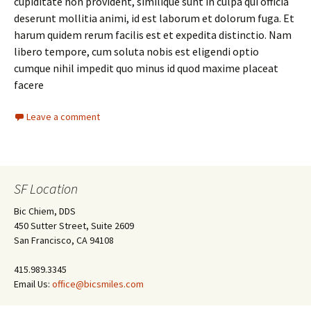
cupiditate non provident, similique sunt in culpa qui officia
deserunt mollitia animi, id est laborum et dolorum fuga. Et
harum quidem rerum facilis est et expedita distinctio. Nam
libero tempore, cum soluta nobis est eligendi optio
cumque nihil impedit quo minus id quod maxime placeat
facere
Leave a comment
SF Location
Bic Chiem, DDS
450 Sutter Street, Suite 2609
San Francisco, CA 94108
415.989.3345
Email Us:
office@bicsmiles.com