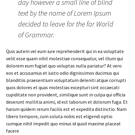
day however a small line of blind
text by the name of Lorem Ipsum
decided to leave for the far World
of Grammar.
Quis autem vel eum iure reprehenderit qui in ea voluptate
velit esse quam nihil molestiae consequatur, vel illum qui
dolorem eum fugiat quo voluptas nulla pariatur? At vero
eos et accusamus et iusto odio dignissimos ducimus qui
blanditiis praesentium voluptatum deleniti atque corrupti
quos dolores et quas molestias excepturi sint occaecati
cupiditate non provident, similique sunt in culpa qui officia
deserunt mollitia animi, id est laborum et dolorum fuga. Et
harum quidem rerum facilis est et expedita distinctio. Nam
libero tempore, cum soluta nobis est eligendi optio
cumque nihil impedit quo minus id quod maxime placeat
facere