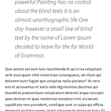
powerful Pointing has no control
about the blind texts it is an
almost unorthographic life One
day however a small line of blind
text by the name of Lorem Ipsum
decided to leave for the far World
of Grammar.
Quis autem vel eum iure reprehenderit qui in ea voluptate
velit esse quam nihil molestiae consequatur, vel illum qui
dolorem eum fugiat quo voluptas nulla pariatur? At vero
eos et accusamus et iusto odio dignissimos ducimus qui
blanditiis praesentium voluptatum deleniti atque corrupti
quos dolores et quas molestias excepturi sint occaecati
cupiditate non provident, similique sunt in culpa qui officia
deserunt mollitia animi, id est laborum et dolorum fuga. Et