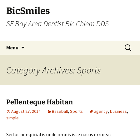
BicSmiles
SF Bay Area Dentist Bic Chiem DDS
Skip
Search
Menu
to
for:
content
Category Archives: Sports
Pellenteque Habitan
August 27, 2014
Baseball
,
Sports
agency
,
business
,
simple
Sed ut perspiciatis unde omnis iste natus error sit