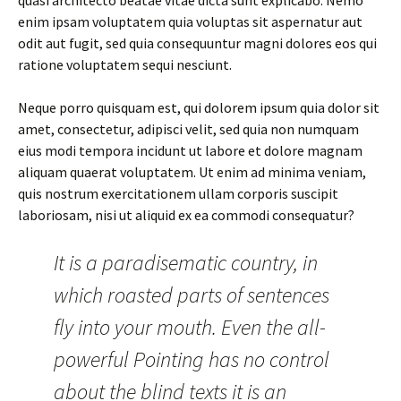
quasi architecto beatae vitae dicta sunt explicabo. Nemo
enim ipsam voluptatem quia voluptas sit aspernatur aut
odit aut fugit, sed quia consequuntur magni dolores eos qui
ratione voluptatem sequi nesciunt.
Neque porro quisquam est, qui dolorem ipsum quia dolor sit
amet, consectetur, adipisci velit, sed quia non numquam
eius modi tempora incidunt ut labore et dolore magnam
aliquam quaerat voluptatem. Ut enim ad minima veniam,
quis nostrum exercitationem ullam corporis suscipit
laboriosam, nisi ut aliquid ex ea commodi consequatur?
It is a paradisematic country, in
which roasted parts of sentences
fly into your mouth. Even the all-
powerful Pointing has no control
about the blind texts it is an