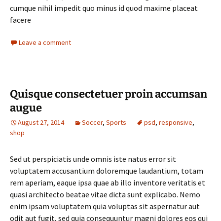
cumque nihil impedit quo minus id quod maxime placeat
facere
Leave a comment
Quisque consectetuer proin accumsan
augue
August 27, 2014
Soccer
,
Sports
psd
,
responsive
,
shop
Sed ut perspiciatis unde omnis iste natus error sit
voluptatem accusantium doloremque laudantium, totam
rem aperiam, eaque ipsa quae ab illo inventore veritatis et
quasi architecto beatae vitae dicta sunt explicabo. Nemo
enim ipsam voluptatem quia voluptas sit aspernatur aut
odit aut fugit, sed quia consequuntur magni dolores eos qui