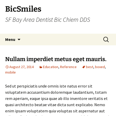
BicSmiles
SF Bay Area Dentist Bic Chiem DDS
Skip
Search
Menu
to
for:
content
Nullam imperdiet metus eget mauris.
August 27, 2014
Education
,
Reference
best
,
boxed
,
mobile
Sed ut perspiciatis unde omnis iste natus error sit
voluptatem accusantium doloremque laudantium, totam
rem aperiam, eaque ipsa quae ab illo inventore veritatis et
quasi architecto beatae vitae dicta sunt explicabo. Nemo
enim ipsam voluptatem quia voluptas sit aspernatur aut