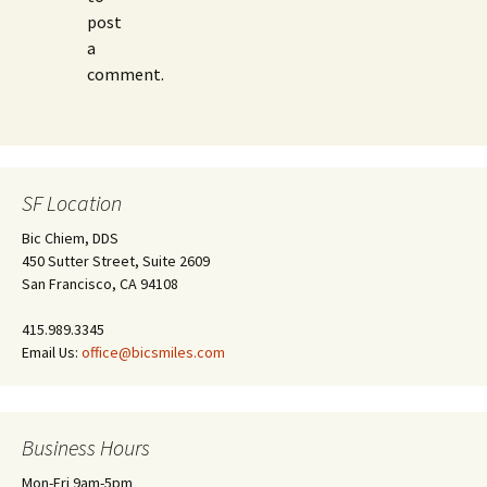
post
a
comment.
SF Location
Bic Chiem, DDS
450 Sutter Street, Suite 2609
San Francisco, CA 94108
415.989.3345
Email Us:
office@bicsmiles.com
Business Hours
Mon-Fri 9am-5pm