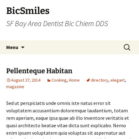
BicSmiles
SF Bay Area Dentist Bic Chiem DDS
Skip
Search
Menu
to
for:
content
Pellenteque Habitan
August 27, 2014
Cooking
,
Home
directory
,
elegant
,
magazine
Sed ut perspiciatis unde omnis iste natus error sit
voluptatem accusantium doloremque laudantium, totam
rem aperiam, eaque ipsa quae ab illo inventore veritatis et
quasi architecto beatae vitae dicta sunt explicabo. Nemo
enim ipsam voluptatem quia voluptas sit aspernatur aut