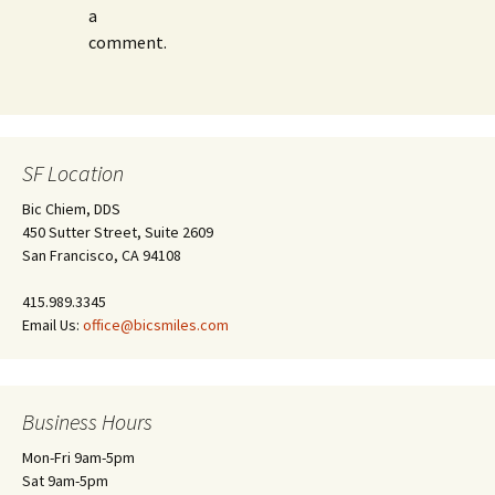
a
comment.
SF Location
Bic Chiem, DDS
450 Sutter Street, Suite 2609
San Francisco, CA 94108
415.989.3345
Email Us:
office@bicsmiles.com
Business Hours
Mon-Fri 9am-5pm
Sat 9am-5pm