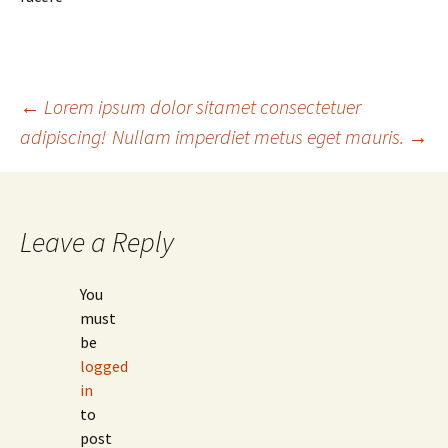
Post
←
Lorem ipsum dolor sitamet consectetuer
adipiscing!
Nullam imperdiet metus eget mauris.
→
navigation
Leave a Reply
You
must
be
logged
in
to
post