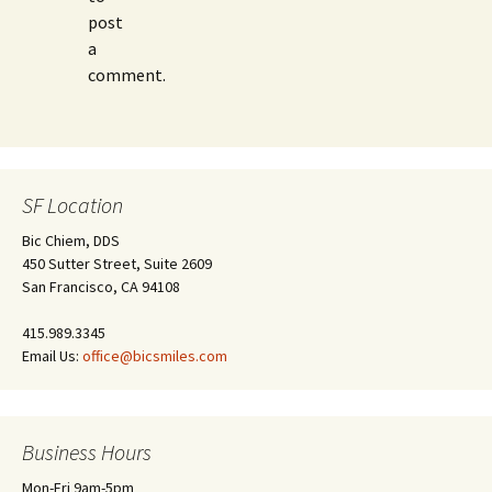
post
a
comment.
SF Location
Bic Chiem, DDS
450 Sutter Street, Suite 2609
San Francisco, CA 94108
415.989.3345
Email Us:
office@bicsmiles.com
Business Hours
Mon-Fri 9am-5pm