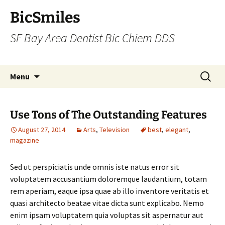
BicSmiles
SF Bay Area Dentist Bic Chiem DDS
Skip
Search
Menu
to
for:
content
Use Tons of The Outstanding Features
August 27, 2014
Arts
,
Television
best
,
elegant
,
magazine
Sed ut perspiciatis unde omnis iste natus error sit
voluptatem accusantium doloremque laudantium, totam
rem aperiam, eaque ipsa quae ab illo inventore veritatis et
quasi architecto beatae vitae dicta sunt explicabo. Nemo
enim ipsam voluptatem quia voluptas sit aspernatur aut