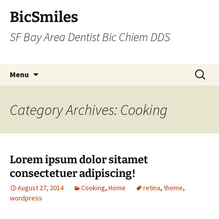
BicSmiles
SF Bay Area Dentist Bic Chiem DDS
Skip
Search
Menu
to
for:
content
Category Archives: Cooking
Lorem ipsum dolor sitamet
consectetuer adipiscing!
August 27, 2014
Cooking
,
Home
retina
,
theme
,
wordpress