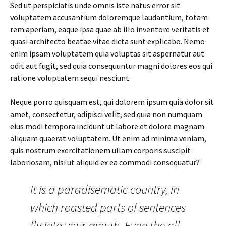
Sed ut perspiciatis unde omnis iste natus error sit
voluptatem accusantium doloremque laudantium, totam
rem aperiam, eaque ipsa quae ab illo inventore veritatis et
quasi architecto beatae vitae dicta sunt explicabo. Nemo
enim ipsam voluptatem quia voluptas sit aspernatur aut
odit aut fugit, sed quia consequuntur magni dolores eos qui
ratione voluptatem sequi nesciunt.
Neque porro quisquam est, qui dolorem ipsum quia dolor sit
amet, consectetur, adipisci velit, sed quia non numquam
eius modi tempora incidunt ut labore et dolore magnam
aliquam quaerat voluptatem. Ut enim ad minima veniam,
quis nostrum exercitationem ullam corporis suscipit
laboriosam, nisi ut aliquid ex ea commodi consequatur?
It is a paradisematic country, in
which roasted parts of sentences
fly into your mouth. Even the all-