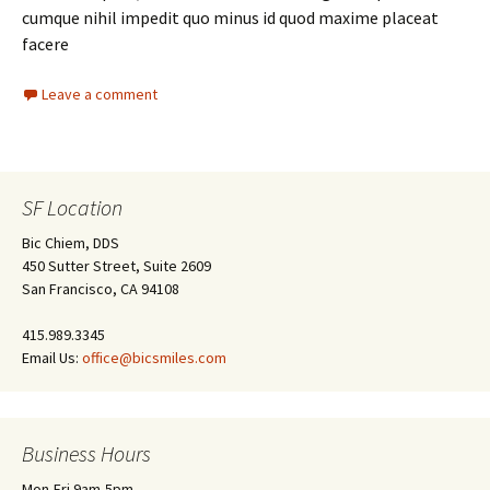
cumque nihil impedit quo minus id quod maxime placeat
facere
Leave a comment
SF Location
Bic Chiem, DDS
450 Sutter Street, Suite 2609
San Francisco, CA 94108
415.989.3345
Email Us:
office@bicsmiles.com
Business Hours
Mon-Fri 9am-5pm