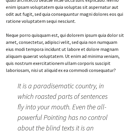
quasi architecto beatae vitae dicta sunt explicabo. Nemo
enim ipsam voluptatem quia voluptas sit aspernatur aut
odit aut fugit, sed quia consequuntur magni dolores eos qui
ratione voluptatem sequi nesciunt.
Neque porro quisquam est, qui dolorem ipsum quia dolor sit
amet, consectetur, adipisci velit, sed quia non numquam
eius modi tempora incidunt ut labore et dolore magnam
aliquam quaerat voluptatem. Ut enim ad minima veniam,
quis nostrum exercitationem ullam corporis suscipit
laboriosam, nisi ut aliquid ex ea commodi consequatur?
It is a paradisematic country, in
which roasted parts of sentences
fly into your mouth. Even the all-
powerful Pointing has no control
about the blind texts it is an