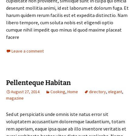
cupiditate non provident, similique sunt in culpa qui officia
deserunt mollitia animi, id est laborum et dolorum fuga. Et
harum quidem rerum facilis est et expedita distinctio. Nam
libero tempore, cum soluta nobis est eligendi optio
cumque nihil impedit quo minus id quod maxime placeat
facere
Leave a comment
Pellenteque Habitan
August 27, 2014
Cooking
,
Home
directory
,
elegant
,
magazine
Sed ut perspiciatis unde omnis iste natus error sit
voluptatem accusantium doloremque laudantium, totam
rem aperiam, eaque ipsa quae ab illo inventore veritatis et