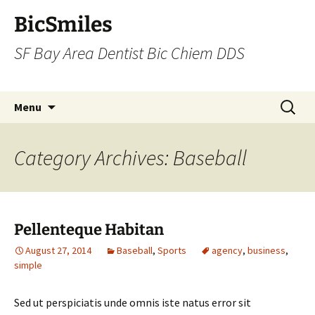
BicSmiles
SF Bay Area Dentist Bic Chiem DDS
Skip
Search
Menu
to
for:
content
Category Archives: Baseball
Pellenteque Habitan
August 27, 2014
Baseball
,
Sports
agency
,
business
,
simple
Sed ut perspiciatis unde omnis iste natus error sit