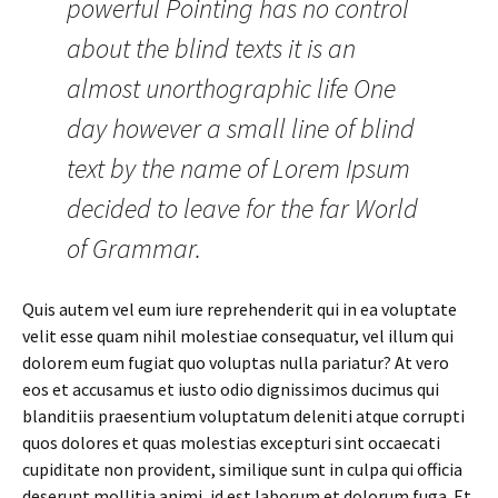
powerful Pointing has no control
about the blind texts it is an
almost unorthographic life One
day however a small line of blind
text by the name of Lorem Ipsum
decided to leave for the far World
of Grammar.
Quis autem vel eum iure reprehenderit qui in ea voluptate
velit esse quam nihil molestiae consequatur, vel illum qui
dolorem eum fugiat quo voluptas nulla pariatur? At vero
eos et accusamus et iusto odio dignissimos ducimus qui
blanditiis praesentium voluptatum deleniti atque corrupti
quos dolores et quas molestias excepturi sint occaecati
cupiditate non provident, similique sunt in culpa qui officia
deserunt mollitia animi, id est laborum et dolorum fuga. Et