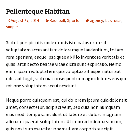
Pellenteque Habitan
August 27, 2014
Baseball
,
Sports
agency
,
business
,
simple
Sed ut perspiciatis unde omnis iste natus error sit
voluptatem accusantium doloremque laudantium, totam
rem aperiam, eaque ipsa quae ab illo inventore veritatis et
quasi architecto beatae vitae dicta sunt explicabo. Nemo
enim ipsam voluptatem quia voluptas sit aspernatur aut
odit aut fugit, sed quia consequuntur magni dolores eos qui
ratione voluptatem sequi nesciunt.
Neque porro quisquam est, qui dolorem ipsum quia dolor sit
amet, consectetur, adipisci velit, sed quia non numquam
eius modi tempora incidunt ut labore et dolore magnam
aliquam quaerat voluptatem. Ut enim ad minima veniam,
quis nostrum exercitationem ullam corporis suscipit