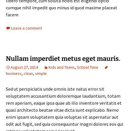
libero tempore, cum soluta nobis est eligendi optio
cumque nihil impedit quo minus id quod maxime placeat
facere
Leave a comment
Nullam imperdiet metus eget mauris.
August 27, 2014
Kids and Teens
,
School Time
business
,
clean
,
simple
Sed ut perspiciatis unde omnis iste natus error sit
voluptatem accusantium doloremque laudantium, totam
rem aperiam, eaque ipsa quae ab illo inventore veritatis et
quasi architecto beatae vitae dicta sunt explicabo. Nemo
enim ipsam voluptatem quia voluptas sit aspernatur aut
odit aut fugit, sed quia consequuntur magni dolores eos qui