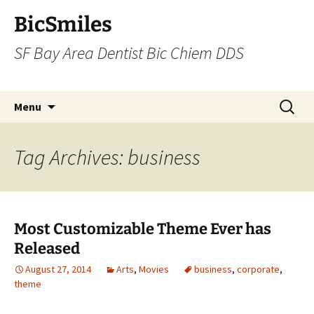
BicSmiles
SF Bay Area Dentist Bic Chiem DDS
Skip
Search
Menu
to
for:
content
Tag Archives: business
Most Customizable Theme Ever has
Released
August 27, 2014
Arts
,
Movies
business
,
corporate
,
theme